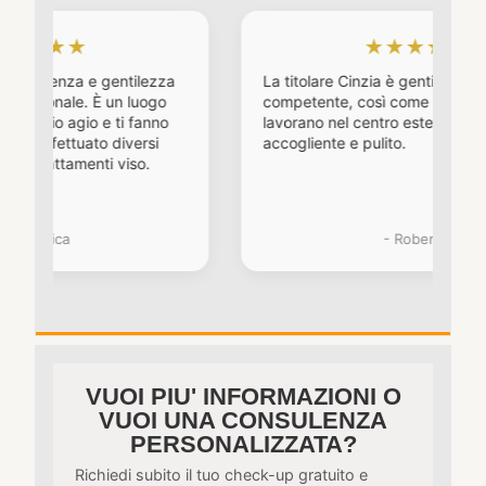
★
★★★★★
 e gentilezza
La titolare Cinzia è gentile cordiale e
e. È un luogo
competente, così come le ragazze che
io e ti fanno
lavorano nel centro estetico. Un posto
ato diversi
accogliente e pulito.
enti viso.
- Roberta
VUOI PIU' INFORMAZIONI O
VUOI UNA CONSULENZA
PERSONALIZZATA?
Richiedi subito il tuo check-up gratuito e