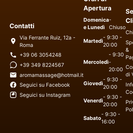
Apertura
Se
Domenica
-
Cl
Contatti
e Lunedì
Chiuso
Ch
- 9:30 -
Via Ferrante Ruiz, 12a -
Martedì
Spe
20:00
Roma
&
- 9:30
+39 06 3054248
Pa
Mercoledì
-
+39 349 8224567
Co
20:00
di 
aromamassage@hotmail.it
- 9:30 -
Giovedì
Inf
Seguici su Facebook
20:00
Co
Seguici su Instagram
- 9:30 -
Venerdì
Pr
20:00
Pol
- 9:30 -
Sabato
16:00