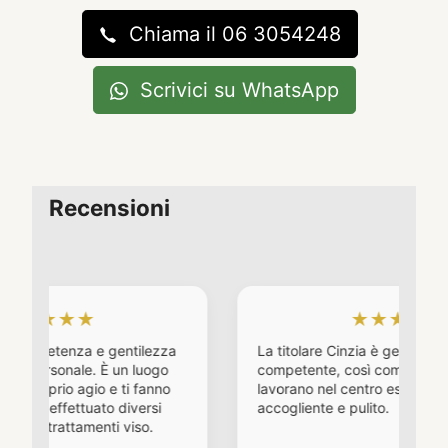
Chiama il 06 3054248
Scrivici su WhatsApp
Recensioni
★
★★★★★
za e gentilezza
La titolare Cinzia è gentile cordiale e
ale. È un luogo
competente, così come le ragazze che
agio e ti fanno
lavorano nel centro estetico. Un posto
tuato diversi
accogliente e pulito.
amenti viso.