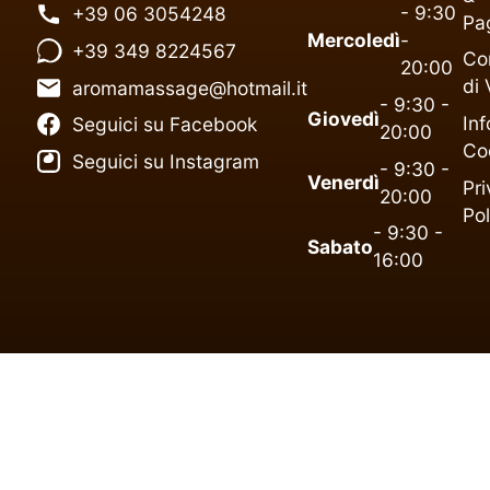
- 9:30
+39 06 3054248
Pa
Mercoledì
-
+39 349 8224567
Co
20:00
di 
aromamassage@hotmail.it
- 9:30 -
Giovedì
Inf
Seguici su Facebook
20:00
Co
Seguici su Instagram
- 9:30 -
Venerdì
Pr
20:00
Pol
- 9:30 -
Sabato
16:00