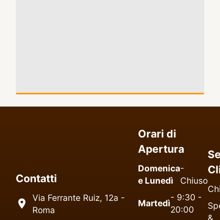
Orari di
Apertura
Se
Domenica
-
Cl
Contatti
e Lunedì
Chiuso
Ch
- 9:30 -
Via Ferrante Ruiz, 12a -
Martedì
Spe
20:00
Roma
&