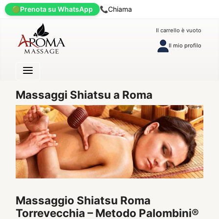
🟢
Prenota su WhatsApp
📞
Chiama
Il carrello è vuoto
Il mio profilo
Massaggi Shiatsu a Roma
Massaggio Shiatsu Roma
Torrevecchia – Metodo Palombini®