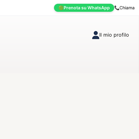
🟢
Prenota su WhatsApp
📞
Chiama
Il mio profilo