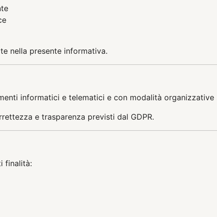
nte
ce
ate nella presente informativa.
enti informatici e telematici e con modalità organizzative s
 correttezza e trasparenza previsti dal GDPR.
 finalità: