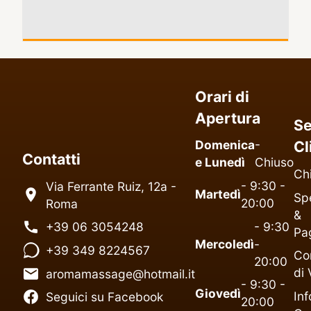
Orari di
Apertura
Se
Domenica
-
Cl
Contatti
e Lunedì
Chiuso
Ch
- 9:30 -
Via Ferrante Ruiz, 12a -
Martedì
Spe
20:00
Roma
&
- 9:30
+39 06 3054248
Pa
Mercoledì
-
+39 349 8224567
Co
20:00
di 
aromamassage@hotmail.it
- 9:30 -
Giovedì
Inf
Seguici su Facebook
20:00