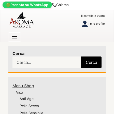
🟢
Prenota su WhatsApp
📞
Chiama
Il carrello è vuoto
Il mio profilo
Cerca
Cerca
Menu Shop
Viso
Anti Age
Pelle Secca
Pelle Sensibile