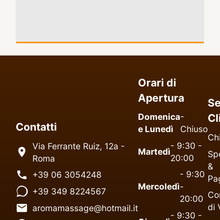
Orari di
Apertura
Se
Domenica
-
Cl
Contatti
e Lunedì
Chiuso
Ch
- 9:30 -
Via Ferrante Ruiz, 12a -
Martedì
Spe
20:00
Roma
&
- 9:30
+39 06 3054248
Pa
Mercoledì
-
+39 349 8224567
Co
20:00
di 
aromamassage@hotmail.it
- 9:30 -