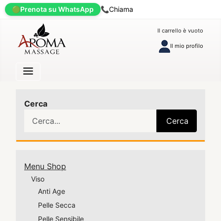
🟢
Prenota su WhatsApp
📞
Chiama
Il carrello è vuoto
Il mio profilo
Cerca
Cerca
Menu Shop
Viso
Anti Age
Pelle Secca
Pelle Sensibile