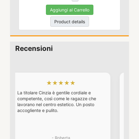
Aggiungi al Carrello
Product details
Recensioni
★★★★★
★★★
re Cinzia è gentile cordiale e
Da diversi anni, dopo a
te, così come le ragazze che
diversi, è il mio centro e
nel centro estetico. Un posto
Molto gentili e profession
te e pulito.
- Roberta
- Sere