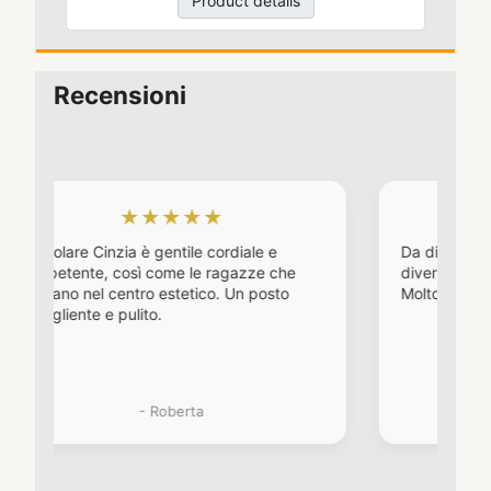
Product details
Recensioni
★★★★★
★★★★★
ia è gentile cordiale e
Da diversi anni, dopo averne 
sì come le ragazze che
diversi, è il mio centro estetico
ntro estetico. Un posto
Molto gentili e professionali.
ulito.
- Roberta
- Serena