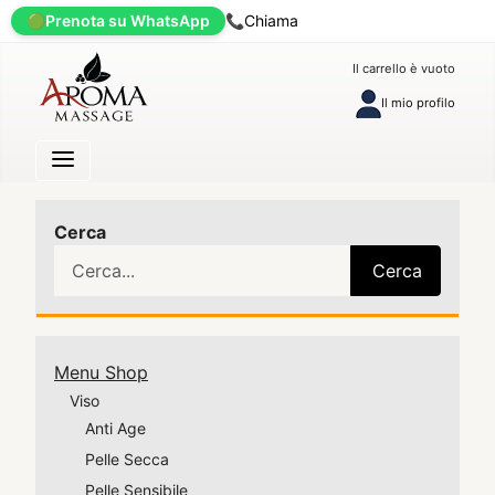
🟢
Prenota su WhatsApp
📞
Chiama
Il carrello è vuoto
Il mio profilo
Cerca
Cerca
Menu Shop
Viso
Anti Age
Pelle Secca
Pelle Sensibile