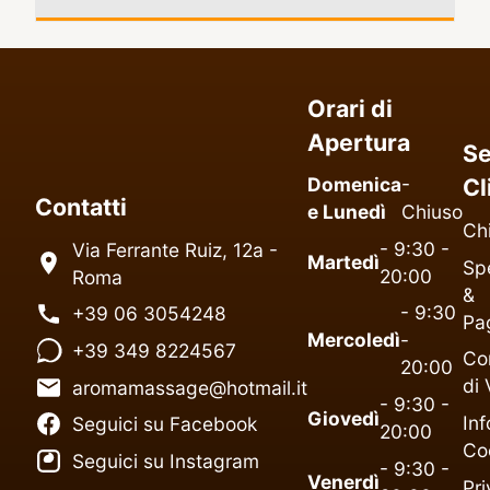
Orari di
Apertura
Se
Domenica
-
Cl
Contatti
e Lunedì
Chiuso
Ch
- 9:30 -
Via Ferrante Ruiz, 12a -
Martedì
Spe
20:00
Roma
&
- 9:30
+39 06 3054248
Pa
Mercoledì
-
+39 349 8224567
Co
20:00
di 
aromamassage@hotmail.it
- 9:30 -
Giovedì
Inf
Seguici su Facebook
20:00
Co
Seguici su Instagram
- 9:30 -
Venerdì
Pr