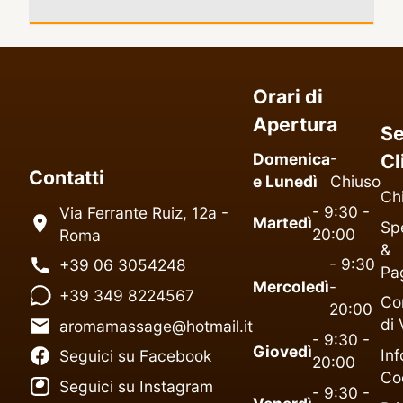
Orari di
Apertura
Se
Domenica
-
Cl
Contatti
e Lunedì
Chiuso
Ch
- 9:30 -
Via Ferrante Ruiz, 12a -
Martedì
Spe
20:00
Roma
&
- 9:30
+39 06 3054248
Pa
Mercoledì
-
+39 349 8224567
Co
20:00
di 
aromamassage@hotmail.it
- 9:30 -
Giovedì
Inf
Seguici su Facebook
20:00
Co
Seguici su Instagram
- 9:30 -