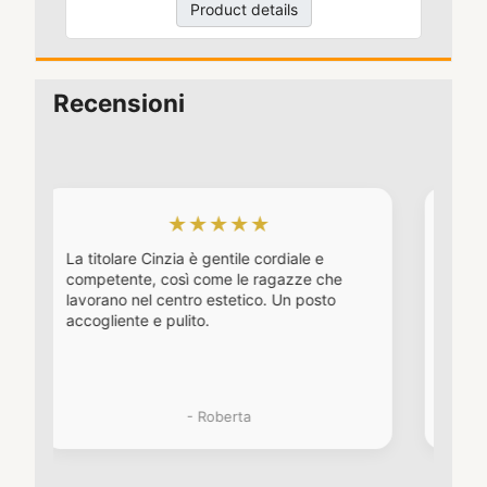
Product details
Recensioni
★★★★★
★★★
re Cinzia è gentile cordiale e
Da diversi anni, dopo a
te, così come le ragazze che
diversi, è il mio centro e
nel centro estetico. Un posto
Molto gentili e profession
te e pulito.
- Roberta
- Sere