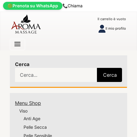
🟢
Prenota su WhatsApp
📞
Chiama
Il carrello è vuoto
Il mio profilo
Cerca
Cerca
Menu Shop
Viso
Anti Age
Pelle Secca
Pelle Sensibile