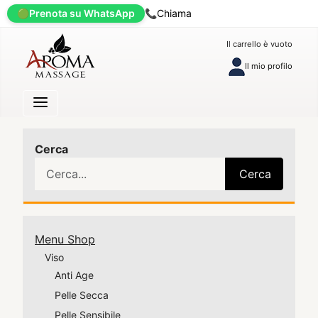
🟢
Prenota su WhatsApp
📞
Chiama
Il carrello è vuoto
Il mio profilo
Cerca
Cerca
Menu Shop
Viso
Anti Age
Pelle Secca
Pelle Sensibile