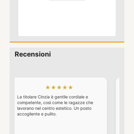
Recensioni
★★★★★
★★★
re Cinzia è gentile cordiale e
Da diversi anni, dopo a
te, così come le ragazze che
diversi, è il mio centro e
 nel centro estetico. Un posto
Molto gentili e professio
te e pulito.