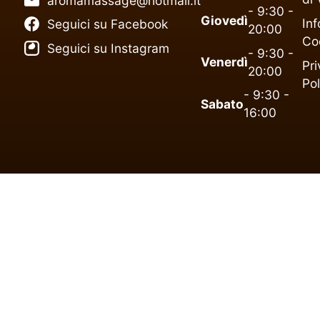
aromamassage@hotmail.it
- 9:30 -
Giovedì
Inf
Seguici su Facebook
20:00
Co
Seguici su Instagram
- 9:30 -
Venerdì
Pr
20:00
Pol
- 9:30 -
Sabato
16:00