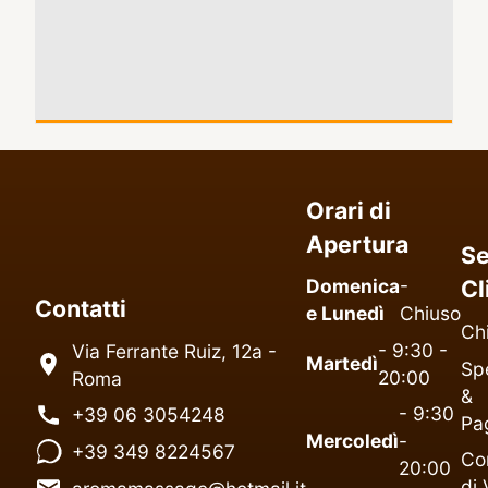
Orari di
Apertura
Se
Domenica
-
Cl
Contatti
e Lunedì
Chiuso
Ch
- 9:30 -
Via Ferrante Ruiz, 12a -
Martedì
Spe
20:00
Roma
&
- 9:30
+39 06 3054248
Pa
Mercoledì
-
+39 349 8224567
Co
20:00
di 